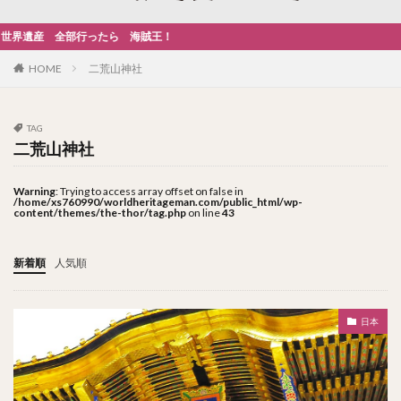
世界遺産 全部行ったら 海賊王！
HOME
二荒山神社
TAG
二荒山神社
Warning
: Trying to access array offset on false in
/home/xs760990/worldheritageman.com/public_html/wp-
content/themes/the-thor/tag.php
on line
43
新着順
人気順
日本