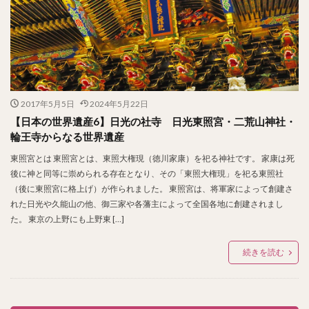
2017年5月5日
2024年5月22日
【日本の世界遺産6】日光の社寺 日光東照宮・二荒山神社・
輪王寺からなる世界遺産
東照宮とは 東照宮とは、東照大権現（徳川家康）を祀る神社です。 家康は死
後に神と同等に崇められる存在となり、その「東照大権現」を祀る東照社
（後に東照宮に格上げ）が作られました。 東照宮は、将軍家によって創建さ
れた日光や久能山の他、御三家や各藩主によって全国各地に創建されまし
た。 東京の上野にも上野東 […]
続きを読む