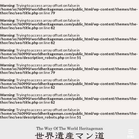
Warning
: Trying to access array offset on false in
/home/xs760990/worldheritageman.com/public_html/wp-content/themes/the-
thor/inc/seo/title.php
on line
79
Warning
: Trying to access array offset on false in
/home/xs760990/worldheritageman.com/public_html/wp-content/themes/the-
thor/inc/seo/title.php
on line
82
Warning
: Trying to access array offset on false in
/home/xs760990/worldheritageman.com/public_html/wp-content/themes/the-
thor/inc/seo/title.php
on line
82
Warning
: Trying to access array offset on false in
/home/xs760990/worldheritageman.com/public_html/wp-content/themes/the-
thor/inc/seo/description_robots.php
on line
51
Warning
: Trying to access array offset on false in
/home/xs760990/worldheritageman.com/public_html/wp-content/themes/the-
thor/inc/seo/title.php
on line
79
Warning
: Trying to access array offset on false in
/home/xs760990/worldheritageman.com/public_html/wp-content/themes/the-
thor/inc/seo/title.php
on line
82
Warning
: Trying to access array offset on false in
/home/xs760990/worldheritageman.com/public_html/wp-content/themes/the-
thor/inc/seo/title.php
on line
82
Warning
: Trying to access array offset on false in
/home/xs760990/worldheritageman.com/public_html/wp-content/themes/the-
thor/inc/seo/description_robots.php
on line
51