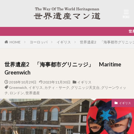
世界遺産 全部行ったら 海賊王！
HOME
ヨーロッパ
イギリス
世界遺産2 「海事都市グリニッジ」 Ma
世界遺産2 「海事都市グリニッジ」 Maritime
Greenwich
2018年10月29日
2023年11月30日
イギリス
Greenwich
,
イギリス
,
カティ・サーク
,
グリニッジ天文台
,
グリーンウィッ
チ
,
ロンドン
,
世界遺産
イギリス