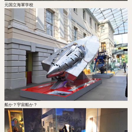
元国立海軍学校
船か？宇宙船か？