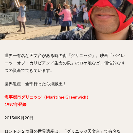
世界一有名な天文台がある時の街「グリニッジ」。映画「パイレ
ーツ・オブ・カリビアン／生命の泉」のロケ地など、個性的な４
つの資産でできています。
世界遺産、全部行ったら海賊王！
海事都市グリニッジ（Maritime Greenwich）
1997年登録
2015年9月20日
ロンドン２つ目の世界遺産は、「グリニッジ天文台」で有名な