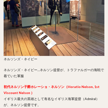
ネルソンズ・ネイビー
ネルソンズ・ネイビー…ネルソン提督が、トラファルガーの海戦で
着ていた軍服
初代ネルソン子爵ホレーショ・ネルソン（
Horatio Nelson, 1st
Viscount Nelson
）
イギリス最大の英雄として有名なイギリス海軍提督（Admiral）
が、ネルソン提督です。