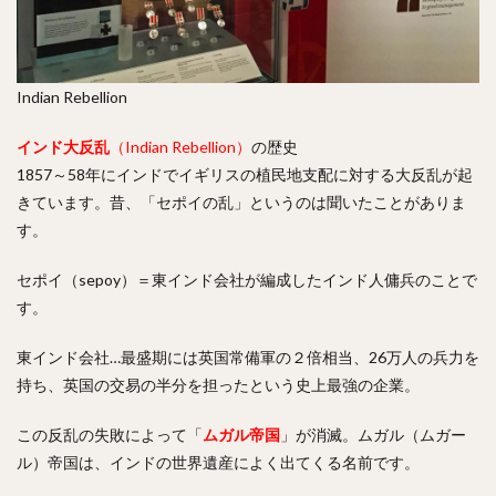
Indian Rebellion
インド大反乱
（Indian Rebellion）
の歴史
1857～58年にインドでイギリスの植民地支配に対する大反乱が起
きています。昔、「セポイの乱」というのは聞いたことがありま
す。
セポイ（sepoy）＝東インド会社が編成したインド人傭兵のことで
す。
東インド会社…最盛期には英国常備軍の２倍相当、26万人の兵力を
持ち、英国の交易の半分を担ったという史上最強の企業。
この反乱の失敗によって「
ムガル帝国
」が消滅。ムガル（ムガー
ル）帝国は、インドの世界遺産によく出てくる名前です。