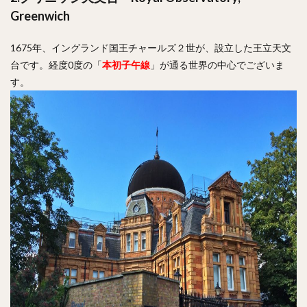
Greenwich
1675年、イングランド国王チャールズ２世が、設立した王立天文
台です。経度0度の「
本初子午線
」が通る世界の中心でございま
す。